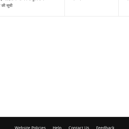
ो की सूची
Website Policies
Help
Contact Us
Feedback